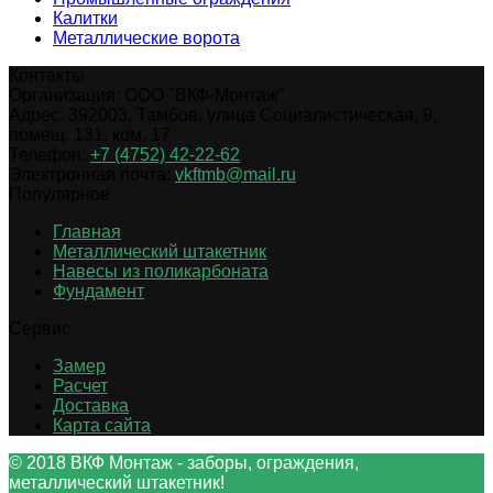
Калитки
Металлические ворота
Контакты
Организация:
ООО "ВКФ-Монтаж"
Адрес:
392003
,
Тамбов
,
улица Социалистическая, 9,
помещ. 131, ком. 17
Телефон:
+7 (4752) 42-22-62
Электронная почта:
vkftmb@mail.ru
Популярное
Главная
Металлический штакетник
Навесы из поликарбоната
Фундамент
Сервис
Замер
Расчет
Доставка
Карта сайта
© 2018 ВКФ Монтаж - заборы, ограждения,
металлический штакетник!