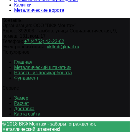
Калитки
Металлические ворота
Контакты
Организация:
ООО "ВКФ-Монтаж"
Адрес:
392003
,
Тамбов
,
улица Социалистическая, 9,
помещ. 131, ком. 17
Телефон:
+7 (4752) 42-22-62
Электронная почта:
vkftmb@mail.ru
Популярное
Главная
Металлический штакетник
Навесы из поликарбоната
Фундамент
Сервис
Замер
Расчет
Доставка
Карта сайта
© 2018 ВКФ Монтаж - заборы, ограждения,
металлический штакетник!