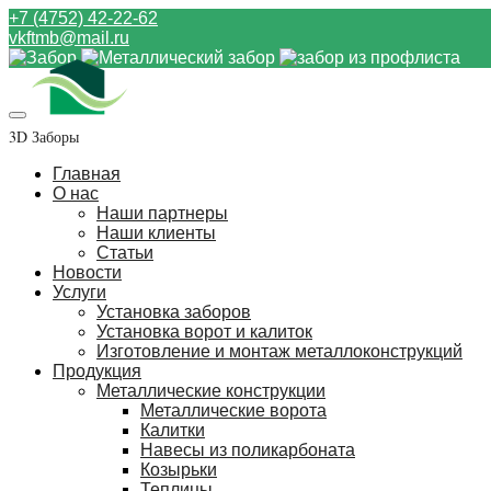
+7 (4752) 42-22-62
vkftmb@mail.ru
3D Заборы
Главная
О нас
Наши партнеры
Наши клиенты
Статьи
Новости
Услуги
Установка заборов
Установка ворот и калиток
Изготовление и монтаж металлоконструкций
Продукция
Металлические конструкции
Металлические ворота
Калитки
Навесы из поликарбоната
Козырьки
Теплицы