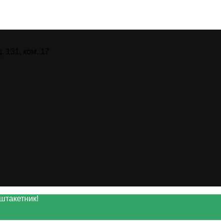
 131, ком. 17
штакетник!