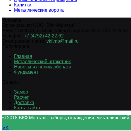
Калитки
Металлические ворота
Контакты
Организация:
ООО "ВКФ-Монтаж"
Адрес:
392003
,
Тамбов
,
улица Социалистическая, 9, помещ.
Телефон:
+7 (4752) 42-22-62
Электронная почта:
vkftmb@mail.ru
Популярное
Главная
Металлический штакетник
Навесы из поликарбоната
Фундамент
Сервис
Замер
Расчет
Доставка
Карта сайта
© 2018 ВКФ Монтаж - заборы, ограждения, металлический 
VK