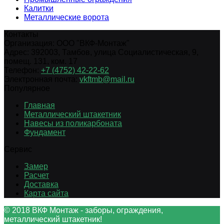
Калитки
Металлические ворота
Контакты
Организация:
ООО "ВКФ-Монтаж"
Адрес:
392003
,
Тамбов
,
улица Социалистическая, 9,
помещ. 131, ком. 17
Телефон:
+7 (4752) 42-22-62
Электронная почта:
vkftmb@mail.ru
Популярное
Главная
Металлический штакетник
Навесы из поликарбоната
Фундамент
Сервис
Замер
Расчет
Доставка
Карта сайта
© 2018 ВКФ Монтаж - заборы, ограждения,
металлический штакетник!