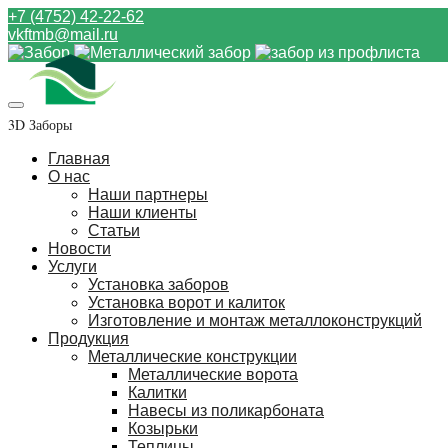
+7 (4752) 42-22-62
vkftmb@mail.ru
3D Заборы
Главная
О нас
Наши партнеры
Наши клиенты
Статьи
Новости
Услуги
Установка заборов
Установка ворот и калиток
Изготовление и монтаж металлоконструкций
Продукция
Металлические конструкции
Металлические ворота
Калитки
Навесы из поликарбоната
Козырьки
Теплицы