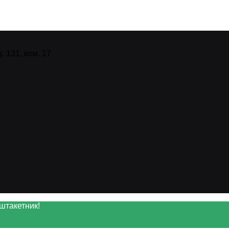
 131, ком. 17
штакетник!