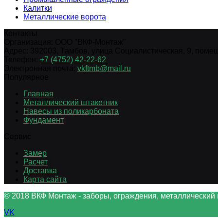
Калитки
Металлические ворота
Контакты
Организация:
ООО "ВКФ-Монтаж"
Адрес:
392003
,
Тамбов
,
улица Социалистическая, 9, помещ.
Телефон:
+7 (4752) 42-22-62
Электронная почта:
vkftmb@mail.ru
Популярное
Главная
Металлический штакетник
Навесы из поликарбоната
Фундамент
Сервис
Замер
Расчет
Доставка
Карта сайта
© 2018 ВКФ Монтаж - заборы, ограждения, металлический 
VK