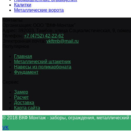
Калитки
Металлические ворота
Контакты
Организация:
ООО "ВКФ-Монтаж"
Адрес:
392003
,
Тамбов
,
улица Социалистическая, 9, помещ.
Телефон:
+7 (4752) 42-22-62
Электронная почта:
vkftmb@mail.ru
Популярное
Главная
Металлический штакетник
Навесы из поликарбоната
Фундамент
Сервис
Замер
Расчет
Доставка
Карта сайта
© 2018 ВКФ Монтаж - заборы, ограждения, металлический 
VK