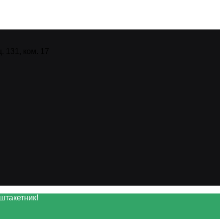
 131, ком. 17
штакетник!