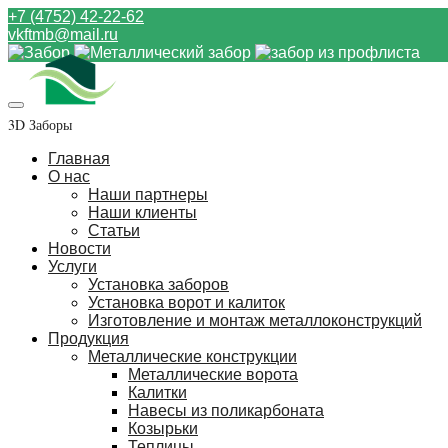
+7 (4752) 42-22-62
vkftmb@mail.ru
3D Заборы
Главная
О нас
Наши партнеры
Наши клиенты
Статьи
Новости
Услуги
Установка заборов
Установка ворот и калиток
Изготовление и монтаж металлоконструкций
Продукция
Металлические конструкции
Металлические ворота
Калитки
Навесы из поликарбоната
Козырьки
Теплицы