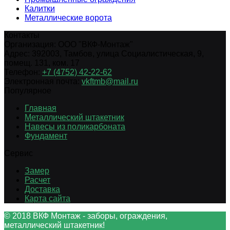
Калитки
Металлические ворота
Контакты
Организация:
ООО "ВКФ-Монтаж"
Адрес:
392003
,
Тамбов
,
улица Социалистическая, 9,
помещ. 131, ком. 17
Телефон:
+7 (4752) 42-22-62
Электронная почта:
vkftmb@mail.ru
Популярное
Главная
Металлический штакетник
Навесы из поликарбоната
Фундамент
Сервис
Замер
Расчет
Доставка
Карта сайта
© 2018 ВКФ Монтаж - заборы, ограждения,
металлический штакетник!