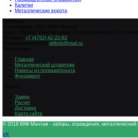
Калитки
Металлические ворота
Контакты
Организация:
ООО "ВКФ-Монтаж"
Адрес:
392003
,
Тамбов
,
улица Социалистическая, 9, помещ.
Телефон:
+7 (4752) 42-22-62
Электронная почта:
vkftmb@mail.ru
Популярное
Главная
Металлический штакетник
Навесы из поликарбоната
Фундамент
Сервис
Замер
Расчет
Доставка
Карта сайта
© 2018 ВКФ Монтаж - заборы, ограждения, металлический 
VK