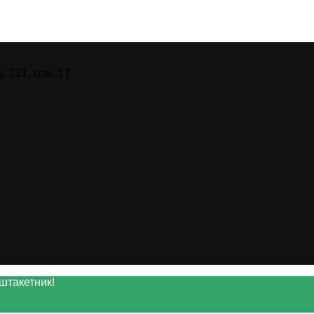
 131, ком. 17
штакетник!