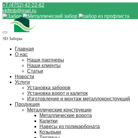
+7 (4752) 42-22-62
vkftmb@mail.ru
3D Заборы
Главная
О нас
Наши партнеры
Наши клиенты
Статьи
Новости
Услуги
Установка заборов
Установка ворот и калиток
Изготовление и монтаж металлоконструкций
Продукция
Металлические конструкции
Металлические ворота
Калитки
Навесы из поликарбоната
Козырьки
Теплицы