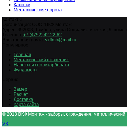
Калитки
Металлические ворота
Контакты
Организация:
ООО "ВКФ-Монтаж"
Адрес:
392003
,
Тамбов
,
улица Социалистическая, 9, помещ.
Телефон:
+7 (4752) 42-22-62
Электронная почта:
vkftmb@mail.ru
Популярное
Главная
Металлический штакетник
Навесы из поликарбоната
Фундамент
Сервис
Замер
Расчет
Доставка
Карта сайта
© 2018 ВКФ Монтаж - заборы, ограждения, металлический 
VK