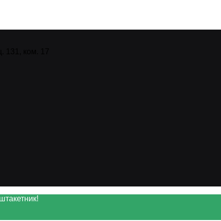
 131, ком. 17
штакетник!