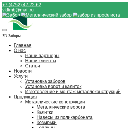
+7 (4752) 42-22-62
vkftmb@mail.ru
3D Заборы
Главная
О нас
Наши партнеры
Наши клиенты
Статьи
Новости
Услуги
Установка заборов
Установка ворот и калиток
Изготовление и монтаж металлоконструкций
Продукция
Металлические конструкции
Металлические ворота
Калитки
Навесы из поликарбоната
Козырьки
Теплицы