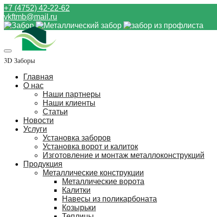
+7 (4752) 42-22-62
vkftmb@mail.ru
3D Заборы
Главная
О нас
Наши партнеры
Наши клиенты
Статьи
Новости
Услуги
Установка заборов
Установка ворот и калиток
Изготовление и монтаж металлоконструкций
Продукция
Металлические конструкции
Металлические ворота
Калитки
Навесы из поликарбоната
Козырьки
Теплицы