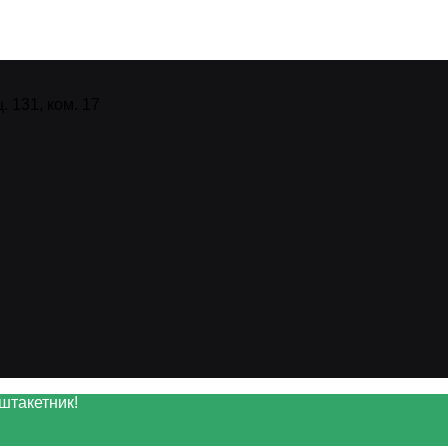
 131, ком. 17
штакетник!