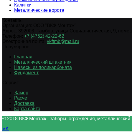
Калитки
Металлические ворота
Контакты
Организация:
ООО "ВКФ-Монтаж"
Адрес:
392003
,
Тамбов
,
улица Социалистическая, 9, помещ.
Телефон:
+7 (4752) 42-22-62
Электронная почта:
vkftmb@mail.ru
Популярное
Главная
Металлический штакетник
Навесы из поликарбоната
Фундамент
Сервис
Замер
Расчет
Доставка
Карта сайта
© 2018 ВКФ Монтаж - заборы, ограждения, металлический 
VK