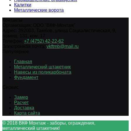
Калитки
Металлические ворота
Контакты
Организация:
ООО "ВКФ-Монтаж"
Адрес:
392003
,
Тамбов
,
улица Социалистическая, 9,
помещ. 131, ком. 17
Телефон:
+7 (4752) 42-22-62
Электронная почта:
vkftmb@mail.ru
Популярное
Главная
Металлический штакетник
Навесы из поликарбоната
Фундамент
Сервис
Замер
Расчет
Доставка
Карта сайта
© 2018 ВКФ Монтаж - заборы, ограждения,
металлический штакетник!