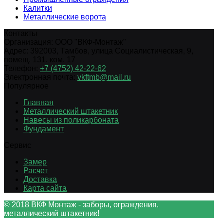
Калитки
Металлические ворота
Контакты
Организация:
ООО "ВКФ-Монтаж"
Адрес:
392003
,
Тамбов
,
улица Социалистическая, 9,
помещ. 131, ком. 17
Телефон:
+7 (4752) 42-22-62
Электронная почта:
vkftmb@mail.ru
Популярное
Главная
Металлический штакетник
Навесы из поликарбоната
Фундамент
Сервис
Замер
Расчет
Доставка
Карта сайта
© 2018 ВКФ Монтаж - заборы, ограждения,
металлический штакетник!