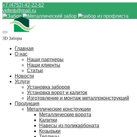
+7 (4752) 42-22-62
vkftmb@mail.ru
3D Заборы
Главная
О нас
Наши партнеры
Наши клиенты
Статьи
Новости
Услуги
Установка заборов
Установка ворот и калиток
Изготовление и монтаж металлоконструкций
Продукция
Металлические конструкции
Металлические ворота
Калитки
Навесы из поликарбоната
Козырьки
Теплицы