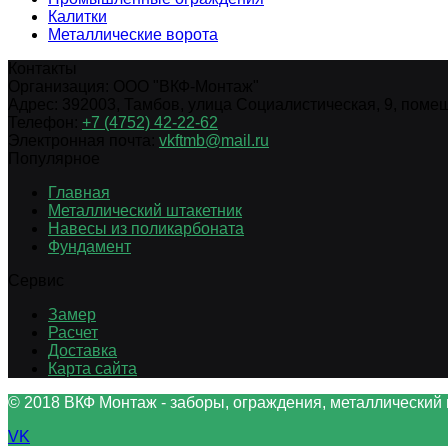
Калитки
Металлические ворота
Контакты
Организация:
ООО "ВКФ-Монтаж"
Адрес:
392003
,
Тамбов
,
улица Социалистическая, 9, помещ.
Телефон:
+7 (4752) 42-22-62
Электронная почта:
vkftmb@mail.ru
Популярное
Главная
Металлический штакетник
Навесы из поликарбоната
Фундамент
Сервис
Замер
Расчет
Доставка
Карта сайта
© 2018 ВКФ Монтаж - заборы, ограждения, металлический 
VK