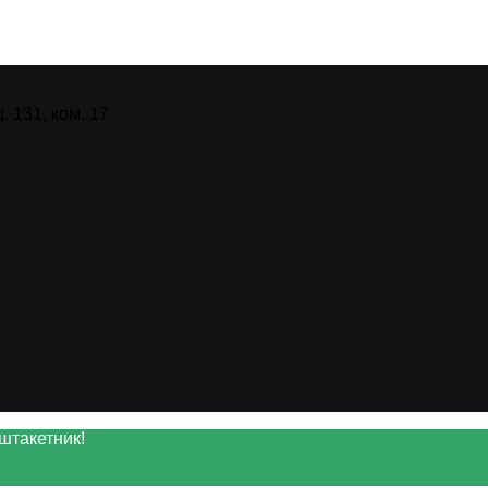
 131, ком. 17
штакетник!