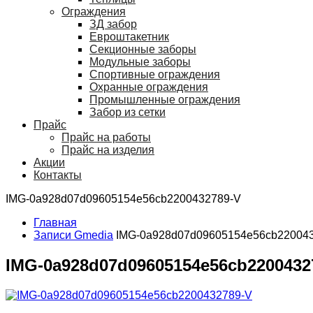
Ограждения
ЗД забор
Евроштакетник
Секционные заборы
Модульные заборы
Спортивные ограждения
Охранные ограждения
Промышленные ограждения
Забор из сетки
Прайс
Прайс на работы
Прайс на изделия
Акции
Контакты
IMG-0a928d07d09605154e56cb2200432789-V
Главная
Записи Gmedia
IMG-0a928d07d09605154e56cb22004
IMG-0a928d07d09605154e56cb2200432