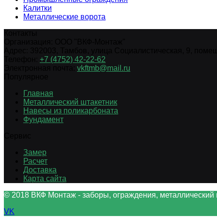
Калитки
Металлические ворота
Контакты
Организация:
ООО "ВКФ-Монтаж"
Адрес:
392003
,
Тамбов
,
улица Социалистическая, 9, помещ.
Телефон:
+7 (4752) 42-22-62
Электронная почта:
vkftmb@mail.ru
Популярное
Главная
Металлический штакетник
Навесы из поликарбоната
Фундамент
Сервис
Замер
Расчет
Доставка
Карта сайта
© 2018 ВКФ Монтаж - заборы, ограждения, металлический 
VK