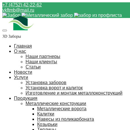
+7 (4752) 42-22-62
vkftmb@mail.ru
3D Заборы
Главная
О нас
Наши партнеры
Наши клиенты
Статьи
Новости
Услуги
Установка заборов
Установка ворот и калиток
Изготовление и монтаж металлоконструкций
Продукция
Металлические конструкции
Металлические ворота
Калитки
Навесы из поликарбоната
Козырьки
Теплицы