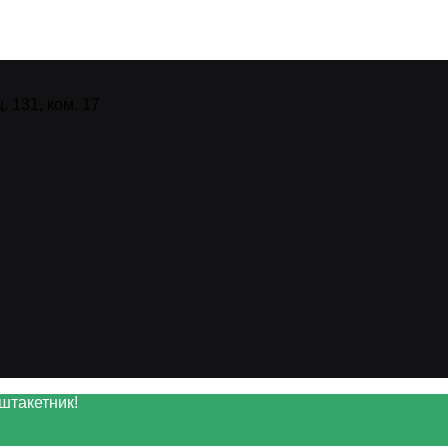
 131, ком. 17
штакетник!