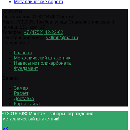
Металлические ворота
Контакты
Организация:
ООО "ВКФ-Монтаж"
Адрес:
392003
,
Тамбов
,
улица Социалистическая, 9,
помещ. 131, ком. 17
Телефон:
+7 (4752) 42-22-62
Электронная почта:
vkftmb@mail.ru
Популярное
Главная
Металлический штакетник
Навесы из поликарбоната
Фундамент
Сервис
Замер
Расчет
Доставка
Карта сайта
© 2018 ВКФ Монтаж - заборы, ограждения,
металлический штакетник!
VK