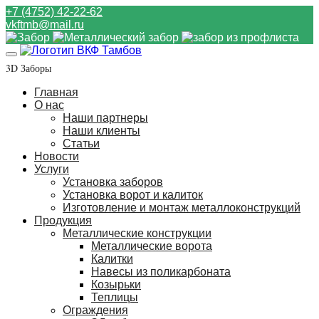
+7 (4752) 42-22-62
vkftmb@mail.ru
3D Заборы
Главная
О нас
Наши партнеры
Наши клиенты
Статьи
Новости
Услуги
Установка заборов
Установка ворот и калиток
Изготовление и монтаж металлоконструкций
Продукция
Металлические конструкции
Металлические ворота
Калитки
Навесы из поликарбоната
Козырьки
Теплицы
Ограждения