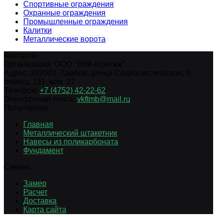
Спортивные ограждения
Охранные ограждения
Промышленные ограждения
Калитки
Металлические ворота
Контакты
Организация:
ООО "ВКФ-Монтаж"
Адрес:
392003
,
Тамбов
,
улица Социалистическая, 9,
помещ. 131, ком. 17
Телефон:
+7 (4752) 42-22-62
Электронная почта:
vkftmb@mail.ru
Популярное
Главная
Металлический штакетник
Навесы из поликарбоната
Фундамент
Сервис
Замер
Расчет
Доставка
Карта сайта