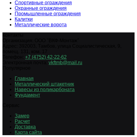
Спортивные ограждения
Охранные ограждения
Промышленные ограждения
Калитки
Металлические ворота
Контакты
Организация:
ООО "ВКФ-Монтаж"
Адрес:
392003
,
Тамбов
,
улица Социалистическая, 9,
помещ. 131, ком. 17
Телефон:
+7 (4752) 42-22-62
Электронная почта:
vkftmb@mail.ru
Популярное
Главная
Металлический штакетник
Навесы из поликарбоната
Фундамент
Сервис
Замер
Расчет
Доставка
Карта сайта