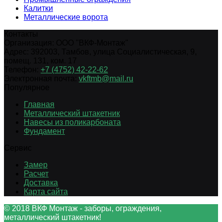
Калитки
Металлические ворота
Контакты
Организация:
ООО "ВКФ-Монтаж"
Адрес:
392003
,
Тамбов
,
улица Социалистическая, 9,
помещ. 131, ком. 17
Телефон:
+7 (4752) 42-22-62
Электронная почта:
vkftmb@mail.ru
Популярное
Главная
Металлический штакетник
Навесы из поликарбоната
Фундамент
Сервис
Замер
Расчет
Доставка
Карта сайта
© 2018 ВКФ Монтаж - заборы, ограждения,
металлический штакетник!