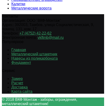
Калитки
Металлические ворота
Контакты
Организация:
ООО "ВКФ-Монтаж"
Адрес:
392003
,
Тамбов
,
улица Социалистическая, 9,
помещ. 131, ком. 17
Телефон:
+7 (4752) 42-22-62
Электронная почта:
vkftmb@mail.ru
Популярное
Главная
Металлический штакетник
Навесы из поликарбоната
Фундамент
Сервис
Замер
Расчет
Доставка
Карта сайта
© 2018 ВКФ Монтаж - заборы, ограждения,
металлический штакетник!