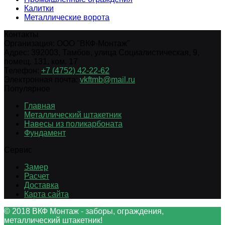
Калитки
Металлические ворота
Контакты
Организация:
ООО "ВКФ-Монтаж"
Адрес:
392003
,
Тамбов
,
улица Социалистическая, 9,
помещ. 131, ком. 17
Телефон:
+7 (4752) 42-22-62
Электронная почта:
vkftmb@mail.ru
Популярное
Главная
Металлический штакетник
Навесы из поликарбоната
Фундамент
Сервис
Замер
Расчет
Доставка
Карта сайта
© 2018 ВКФ Монтаж - заборы, ограждения,
металлический штакетник!