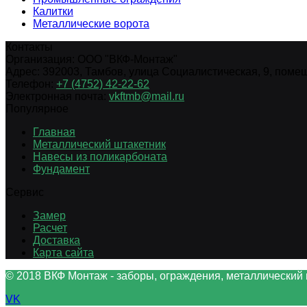
Калитки
Металлические ворота
Контакты
Организация:
ООО "ВКФ-Монтаж"
Адрес:
392003
,
Тамбов
,
улица Социалистическая, 9, помещ.
Телефон:
+7 (4752) 42-22-62
Электронная почта:
vkftmb@mail.ru
Популярное
Главная
Металлический штакетник
Навесы из поликарбоната
Фундамент
Сервис
Замер
Расчет
Доставка
Карта сайта
© 2018 ВКФ Монтаж - заборы, ограждения, металлический 
VK