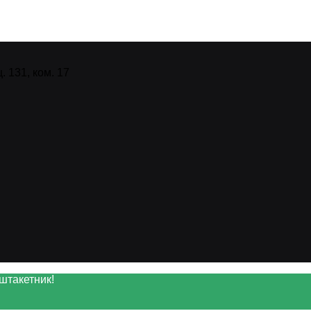
 131, ком. 17
штакетник!