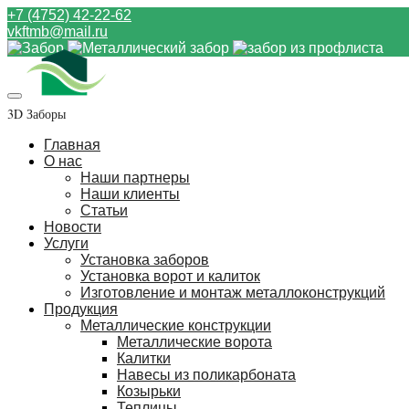
+7 (4752) 42-22-62
vkftmb@mail.ru
3D Заборы
Главная
О нас
Наши партнеры
Наши клиенты
Статьи
Новости
Услуги
Установка заборов
Установка ворот и калиток
Изготовление и монтаж металлоконструкций
Продукция
Металлические конструкции
Металлические ворота
Калитки
Навесы из поликарбоната
Козырьки
Теплицы