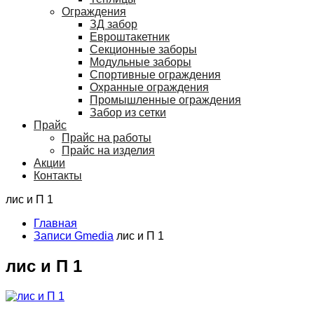
Ограждения
ЗД забор
Евроштакетник
Секционные заборы
Модульные заборы
Спортивные ограждения
Охранные ограждения
Промышленные ограждения
Забор из сетки
Прайс
Прайс на работы
Прайс на изделия
Акции
Контакты
лис и П 1
Главная
Записи Gmedia
лис и П 1
лис и П 1