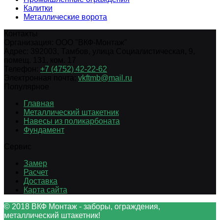
Калитки
Металлические ворота
Контакты
Организация:
ООО "ВКФ-Монтаж"
Адрес:
392003
,
Тамбов
,
улица Социалистическая, 9,
помещ. 131, ком. 17
Телефон:
+7 (4752) 42-22-62
Электронная почта:
vkftmb@mail.ru
Популярное
Главная
Металлический штакетник
Навесы из поликарбоната
Фундамент
Сервис
Замер
Расчет
Доставка
Карта сайта
© 2018 ВКФ Монтаж - заборы, ограждения,
металлический штакетник!