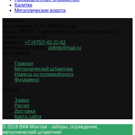
Калитки
Металлические ворота
Контакты
Организация:
ООО "ВКФ-Монтаж"
Адрес:
392003
,
Тамбов
,
улица Социалистическая, 9,
помещ. 131, ком. 17
Телефон:
+7 (4752) 42-22-62
Электронная почта:
vkftmb@mail.ru
Популярное
Главная
Металлический штакетник
Навесы из поликарбоната
Фундамент
Сервис
Замер
Расчет
Доставка
Карта сайта
© 2018 ВКФ Монтаж - заборы, ограждения,
металлический штакетник!