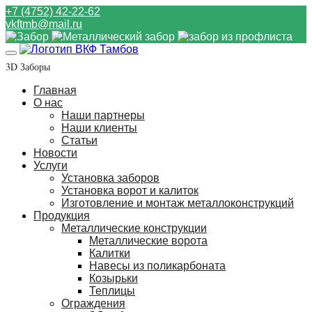
+7 (4752) 42-22-62
vkftmb@mail.ru
3D Заборы
Главная
О нас
Наши партнеры
Наши клиенты
Статьи
Новости
Услуги
Установка заборов
Установка ворот и калиток
Изготовление и монтаж металлоконструкций
Продукция
Металлические конструкции
Металлические ворота
Калитки
Навесы из поликарбоната
Козырьки
Теплицы
Ограждения