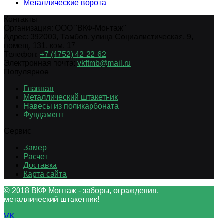
Металлические ворота
Контакты
Организация:
ООО "ВКФ-Монтаж"
Адрес:
392003
,
Тамбов
,
улица Социалистическая, 9,
помещ. 131, ком. 17
Телефон:
+7 (4752) 42-22-62
Электронная почта:
vkftmb@mail.ru
Популярное
Главная
Металлический штакетник
Навесы из поликарбоната
Фундамент
Сервис
Замер
Расчет
Доставка
Карта сайта
© 2018 ВКФ Монтаж - заборы, ограждения,
металлический штакетник!
VK