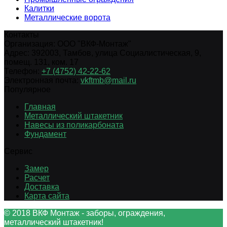
Калитки
Металлические ворота
Контакты
Организация:
ООО "ВКФ-Монтаж"
Адрес:
392003
,
Тамбов
,
улица Социалистическая, 9,
помещ. 131, ком. 17
Телефон:
+7 (4752) 42-22-62
Электронная почта:
vkftmb@mail.ru
Популярное
Главная
Металлический штакетник
Навесы из поликарбоната
Фундамент
Сервис
Замер
Расчет
Доставка
Карта сайта
© 2018 ВКФ Монтаж - заборы, ограждения,
металлический штакетник!