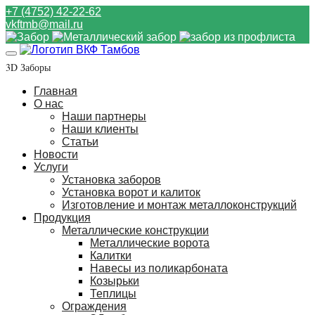
+7 (4752) 42-22-62
vkftmb@mail.ru
3D Заборы
Главная
О нас
Наши партнеры
Наши клиенты
Статьи
Новости
Услуги
Установка заборов
Установка ворот и калиток
Изготовление и монтаж металлоконструкций
Продукция
Металлические конструкции
Металлические ворота
Калитки
Навесы из поликарбоната
Козырьки
Теплицы
Ограждения