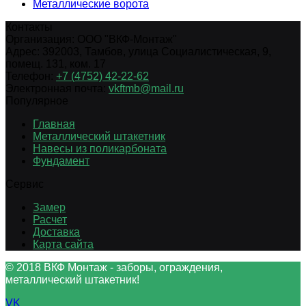
Металлические ворота
Контакты
Организация:
ООО "ВКФ-Монтаж"
Адрес:
392003
,
Тамбов
,
улица Социалистическая, 9,
помещ. 131, ком. 17
Телефон:
+7 (4752) 42-22-62
Электронная почта:
vkftmb@mail.ru
Популярное
Главная
Металлический штакетник
Навесы из поликарбоната
Фундамент
Сервис
Замер
Расчет
Доставка
Карта сайта
© 2018 ВКФ Монтаж - заборы, ограждения,
металлический штакетник!
VK