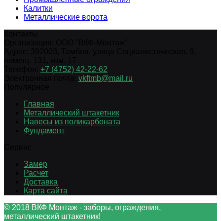
Калитки
Металлические ворота
Контакты
Организация:
ООО "ВКФ-Монтаж"
Адрес:
392003
,
Тамбов
,
улица Социалистическая, 9,
помещ. 131, ком. 17
Телефон:
+7 (4752) 42-22-62
Электронная почта:
vkftmb@mail.ru
Популярное
Главная
Металлический штакетник
Навесы из поликарбоната
Фундамент
Сервис
Замер
Расчет
Доставка
Карта сайта
© 2018 ВКФ Монтаж - заборы, ограждения,
металлический штакетник!