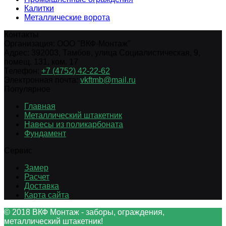
Калитки
Металлические ворота
Контакты
Организация:
ООО "ВКФ-Монтаж"
Адрес:
392003
,
Тамбов
,
улица Социалистическая, 9,
помещ. 131, ком. 17
Телефон:
+7 (4752) 42-22-62
Электронная почта:
vkftmb@mail.ru
Популярное
Главная
Металлический штакетник
Навесы из поликарбоната
Фундамент
Сервис
Замер
Расчет
Доставка
Карта сайта
© 2018 ВКФ Монтаж - заборы, ограждения,
металлический штакетник!