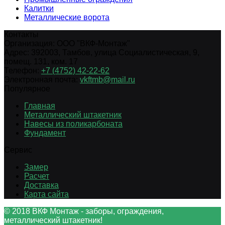
Калитки
Металлические ворота
Контакты
Организация:
ООО "ВКФ-Монтаж"
Адрес:
392003
,
Тамбов
,
улица Социалистическая, 9,
помещ. 131, ком. 17
Телефон:
+7 (4752) 42-22-62
Электронная почта:
vkftmb@mail.ru
Популярное
Главная
Металлический штакетник
Навесы из поликарбоната
Фундамент
Сервис
Замер
Расчет
Доставка
Карта сайта
© 2018 ВКФ Монтаж - заборы, ограждения,
металлический штакетник!