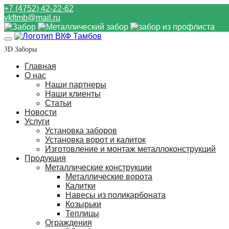
+7 (4752) 42-22-62
vkftmb@mail.ru
3D Заборы
Главная
О нас
Наши партнеры
Наши клиенты
Статьи
Новости
Услуги
Установка заборов
Установка ворот и калиток
Изготовление и монтаж металлоконструкций
Продукция
Металлические конструкции
Металлические ворота
Калитки
Навесы из поликарбоната
Козырьки
Теплицы
Ограждения