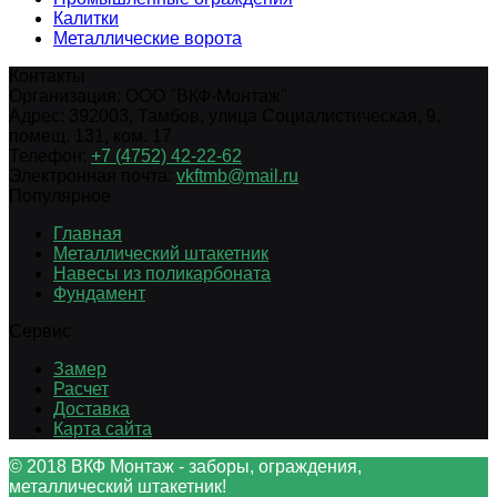
Калитки
Металлические ворота
Контакты
Организация:
ООО "ВКФ-Монтаж"
Адрес:
392003
,
Тамбов
,
улица Социалистическая, 9,
помещ. 131, ком. 17
Телефон:
+7 (4752) 42-22-62
Электронная почта:
vkftmb@mail.ru
Популярное
Главная
Металлический штакетник
Навесы из поликарбоната
Фундамент
Сервис
Замер
Расчет
Доставка
Карта сайта
© 2018 ВКФ Монтаж - заборы, ограждения,
металлический штакетник!