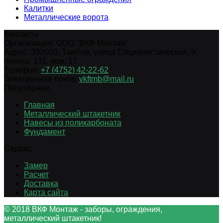
Калитки
Металлические ворота
Контакты
Организация:
ООО "ВКФ-Монтаж"
Адрес:
392003
,
Тамбов
,
улица Социалистическая, 9,
помещ. 131, ком. 17
Телефон:
+7 (4752) 42-22-62
Электронная почта:
vkftmb@mail.ru
Популярное
Главная
Металлический штакетник
Навесы из поликарбоната
Фундамент
Сервис
Замер
Расчет
Доставка
Карта сайта
© 2018 ВКФ Монтаж - заборы, ограждения,
металлический штакетник!