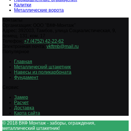
Калитки
Металлические ворота
Контакты
Организация:
ООО "ВКФ-Монтаж"
Адрес:
392003
,
Тамбов
,
улица Социалистическая, 9,
помещ. 131, ком. 17
Телефон:
+7 (4752) 42-22-62
Электронная почта:
vkftmb@mail.ru
Популярное
Главная
Металлический штакетник
Навесы из поликарбоната
Фундамент
Сервис
Замер
Расчет
Доставка
Карта сайта
© 2018 ВКФ Монтаж - заборы, ограждения,
металлический штакетник!