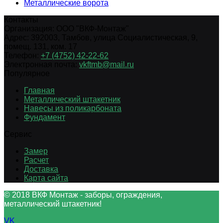
Металлические ворота
Контакты
Организация:
ООО "ВКФ-Монтаж"
Адрес:
392003
,
Тамбов
,
улица Социалистическая, 9,
помещ. 131, ком. 17
Телефон:
+7 (4752) 42-22-62
Электронная почта:
vkftmb@mail.ru
Популярное
Главная
Металлический штакетник
Навесы из поликарбоната
Фундамент
Сервис
Замер
Расчет
Доставка
Карта сайта
© 2018 ВКФ Монтаж - заборы, ограждения,
металлический штакетник!
VK