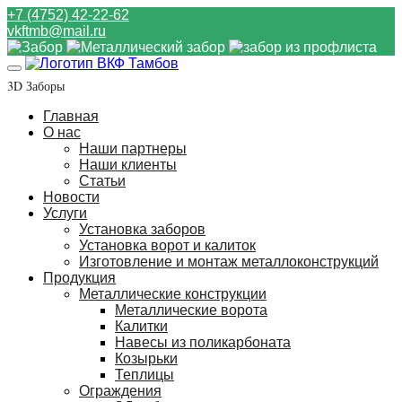
+7 (4752) 42-22-62
vkftmb@mail.ru
3D Заборы
Главная
О нас
Наши партнеры
Наши клиенты
Статьи
Новости
Услуги
Установка заборов
Установка ворот и калиток
Изготовление и монтаж металлоконструкций
Продукция
Металлические конструкции
Металлические ворота
Калитки
Навесы из поликарбоната
Козырьки
Теплицы
Ограждения