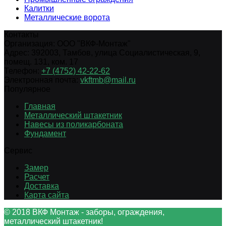
Калитки
Металлические ворота
Контакты
Организация:
ООО "ВКФ-Монтаж"
Адрес:
392003
,
Тамбов
,
улица Социалистическая, 9,
помещ. 131, ком. 17
Телефон:
+7 (4752) 42-22-62
Электронная почта:
vkftmb@mail.ru
Популярное
Главная
Металлический штакетник
Навесы из поликарбоната
Фундамент
Сервис
Замер
Расчет
Доставка
Карта сайта
© 2018 ВКФ Монтаж - заборы, ограждения,
металлический штакетник!