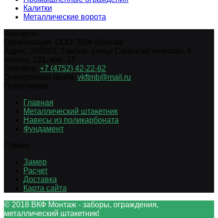
Калитки
Металлические ворота
Контакты
Организация:
ООО "ВКФ-Монтаж"
Адрес:
392003
,
Тамбов
,
улица Социалистическая, 9,
помещ. 131, ком. 17
Телефон:
+7 (4752) 42-22-62
Электронная почта:
vkftmb@mail.ru
Популярное
Главная
Металлический штакетник
Навесы из поликарбоната
Фундамент
Сервис
Замер
Расчет
Доставка
Карта сайта
© 2018 ВКФ Монтаж - заборы, ограждения,
металлический штакетник!