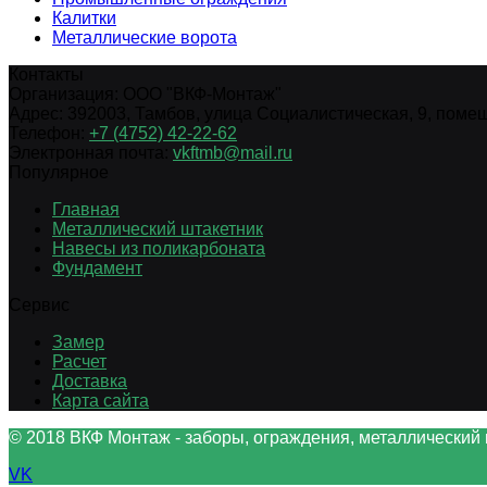
Калитки
Металлические ворота
Контакты
Организация:
ООО "ВКФ-Монтаж"
Адрес:
392003
,
Тамбов
,
улица Социалистическая, 9, помещ.
Телефон:
+7 (4752) 42-22-62
Электронная почта:
vkftmb@mail.ru
Популярное
Главная
Металлический штакетник
Навесы из поликарбоната
Фундамент
Сервис
Замер
Расчет
Доставка
Карта сайта
© 2018 ВКФ Монтаж - заборы, ограждения, металлический 
VK