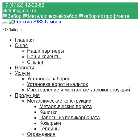
+7 (4752) 42-22-62
vkftmb@mail.ru
3D Заборы
Главная
О нас
Наши партнеры
Наши клиенты
Статьи
Новости
Услуги
Установка заборов
Установка ворот и калиток
Изготовление и монтаж металлоконструкций
Продукция
Металлические конструкции
Металлические ворота
Калитки
Навесы из поликарбоната
Козырьки
Теплицы
Ограждения