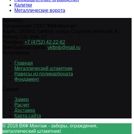
Калитки
Металлические ворота
Контакты
Организация:
ООО "ВКФ-Монтаж"
Адрес:
392003
,
Тамбов
,
улица Социалистическая, 9,
помещ. 131, ком. 17
Телефон:
+7 (4752) 42-22-62
Электронная почта:
vkftmb@mail.ru
Популярное
Главная
Металлический штакетник
Навесы из поликарбоната
Фундамент
Сервис
Замер
Расчет
Доставка
Карта сайта
© 2018 ВКФ Монтаж - заборы, ограждения,
металлический штакетник!