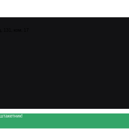
 131, ком. 17
штакетник!