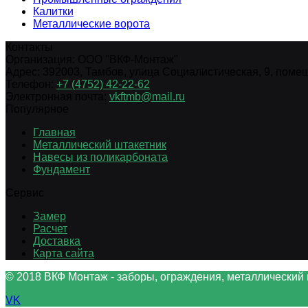
Калитки
Металлические ворота
Контакты
Организация:
ООО "ВКФ-Монтаж"
Адрес:
392003
,
Тамбов
,
улица Социалистическая, 9, помещ.
Телефон:
+7 (4752) 42-22-62
Электронная почта:
vkftmb@mail.ru
Популярное
Главная
Металлический штакетник
Навесы из поликарбоната
Фундамент
Сервис
Замер
Расчет
Доставка
Карта сайта
© 2018 ВКФ Монтаж - заборы, ограждения, металлический 
VK