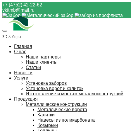
+7 (4752) 42-22-62
vkftmb@mail.ru
3D Заборы
Главная
О нас
Наши партнеры
Наши клиенты
Статьи
Новости
Услуги
Установка заборов
Установка ворот и калиток
Изготовление и монтаж металлоконструкций
Продукция
Металлические конструкции
Металлические ворота
Калитки
Навесы из поликарбоната
Козырьки
Теплицы