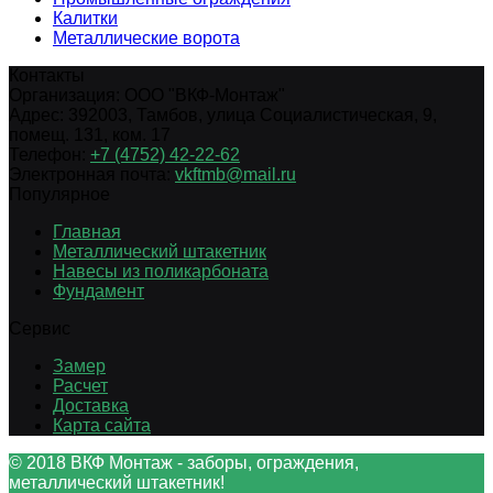
Калитки
Металлические ворота
Контакты
Организация:
ООО "ВКФ-Монтаж"
Адрес:
392003
,
Тамбов
,
улица Социалистическая, 9,
помещ. 131, ком. 17
Телефон:
+7 (4752) 42-22-62
Электронная почта:
vkftmb@mail.ru
Популярное
Главная
Металлический штакетник
Навесы из поликарбоната
Фундамент
Сервис
Замер
Расчет
Доставка
Карта сайта
© 2018 ВКФ Монтаж - заборы, ограждения,
металлический штакетник!