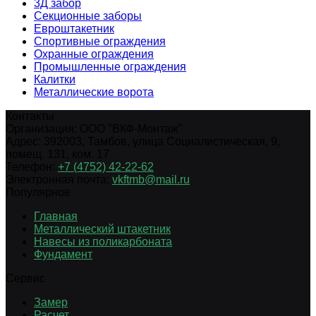
3Д забор
Секционные заборы
Евроштакетник
Спортивные ограждения
Охранные ограждения
Промышленные ограждения
Калитки
Металлические ворота
Контакты
Организация:
ООО "ВКФ-Монтаж"
Адрес:
392003
,
Тамбов
,
улица Социалистическая, 9,
помещ. 131, ком. 17
Телефон:
+7 (4752) 42-22-62
Электронная почта:
vkftmb@mail.ru
Популярное
Главная
Металлический штакетник
Навесы из поликарбоната
Фундамент
Сервис
Замер
Расчет